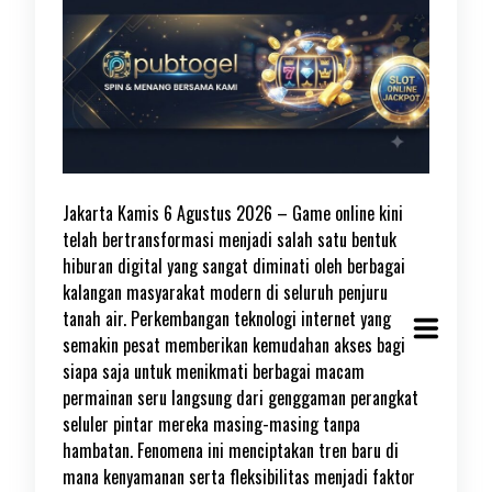
Jakarta Kamis 6 Agustus 2026 – Game online kini
telah bertransformasi menjadi salah satu bentuk
hiburan digital yang sangat diminati oleh berbagai
kalangan masyarakat modern di seluruh penjuru
tanah air. Perkembangan teknologi internet yang
semakin pesat memberikan kemudahan akses bagi
siapa saja untuk menikmati berbagai macam
permainan seru langsung dari genggaman perangkat
seluler pintar mereka masing-masing tanpa
hambatan. Fenomena ini menciptakan tren baru di
mana kenyamanan serta fleksibilitas menjadi faktor