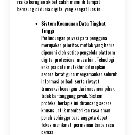
risiko kerugian akibat salah memilih tempat
bernaung di dunia digital yang sangat luas ini.
Sistem Keamanan Data Tingkat
Tinggi
Perlindungan privasi para pengguna
merupakan prioritas mutlak yang harus
dipenuhi oleh setiap pengelola platform
digital profesional masa kini. Teknologi
enkripsi data mutakhir diterapkan
secara ketat guna mengamankan seluruh
informasi pribadi serta riwayat
transaksi keuangan dari ancaman pihak
tidak bertanggung jawab. Sistem
proteksi berlapis ini dirancang secara
khusus untuk memberikan rasa aman
penuh sehingga para anggota dapat
fokus menikmati permainan tanpa rasa
cemas.