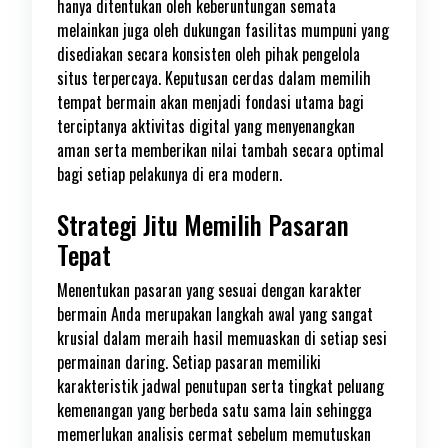
hanya ditentukan oleh keberuntungan semata
melainkan juga oleh dukungan fasilitas mumpuni yang
disediakan secara konsisten oleh pihak pengelola
situs terpercaya. Keputusan cerdas dalam memilih
tempat bermain akan menjadi fondasi utama bagi
terciptanya aktivitas digital yang menyenangkan
aman serta memberikan nilai tambah secara optimal
bagi setiap pelakunya di era modern.
Strategi Jitu Memilih Pasaran
Tepat
Menentukan pasaran yang sesuai dengan karakter
bermain Anda merupakan langkah awal yang sangat
krusial dalam meraih hasil memuaskan di setiap sesi
permainan daring. Setiap pasaran memiliki
karakteristik jadwal penutupan serta tingkat peluang
kemenangan yang berbeda satu sama lain sehingga
memerlukan analisis cermat sebelum memutuskan