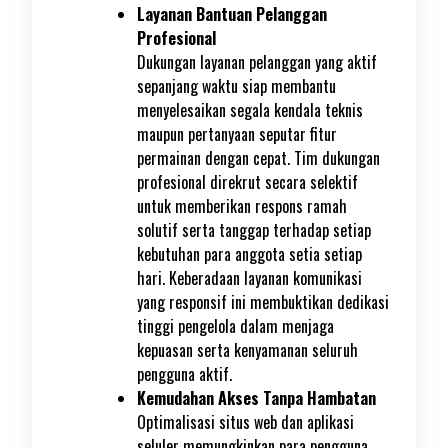
Layanan Bantuan Pelanggan
Profesional
Dukungan layanan pelanggan yang aktif
sepanjang waktu siap membantu
menyelesaikan segala kendala teknis
maupun pertanyaan seputar fitur
permainan dengan cepat. Tim dukungan
profesional direkrut secara selektif
untuk memberikan respons ramah
solutif serta tanggap terhadap setiap
kebutuhan para anggota setia setiap
hari. Keberadaan layanan komunikasi
yang responsif ini membuktikan dedikasi
tinggi pengelola dalam menjaga
kepuasan serta kenyamanan seluruh
pengguna aktif.
Kemudahan Akses Tanpa Hambatan
Optimalisasi situs web dan aplikasi
seluler memungkinkan para pengguna