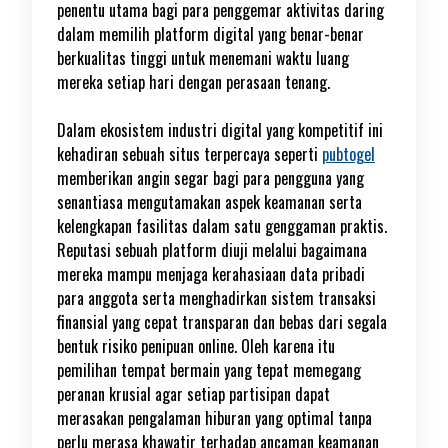
penentu utama bagi para penggemar aktivitas daring
dalam memilih platform digital yang benar-benar
berkualitas tinggi untuk menemani waktu luang
mereka setiap hari dengan perasaan tenang.
Dalam ekosistem industri digital yang kompetitif ini
kehadiran sebuah situs terpercaya seperti
pubtogel
memberikan angin segar bagi para pengguna yang
senantiasa mengutamakan aspek keamanan serta
kelengkapan fasilitas dalam satu genggaman praktis.
Reputasi sebuah platform diuji melalui bagaimana
mereka mampu menjaga kerahasiaan data pribadi
para anggota serta menghadirkan sistem transaksi
finansial yang cepat transparan dan bebas dari segala
bentuk risiko penipuan online. Oleh karena itu
pemilihan tempat bermain yang tepat memegang
peranan krusial agar setiap partisipan dapat
merasakan pengalaman hiburan yang optimal tanpa
perlu merasa khawatir terhadap ancaman keamanan